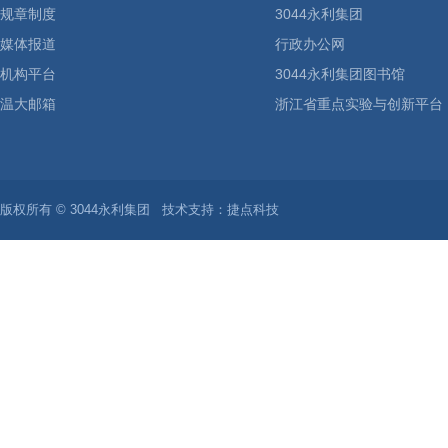
规章制度
3044永利集团
媒体报道
行政办公网
机构平台
3044永利集团图书馆
温大邮箱
浙江省重点实验与创新平台
版权所有 ©
3044永利集团
技术支持：
捷点科技