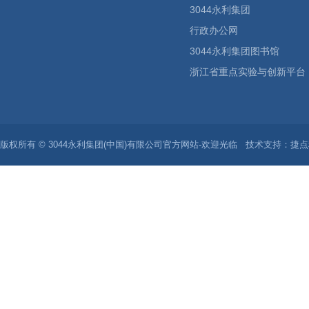
3044永利集团
行政办公网
3044永利集团图书馆
浙江省重点实验与创新平台
版权所有 ©
3044永利集团(中国)有限公司官方网站-欢迎光临
技术支持：
捷点