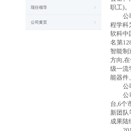
职工)。
现任领导
公
公司黄页
程学科
软科中
名第12
智能制
方向,
级一流
能器件
公
公
台,6
新团队
成果陆
2