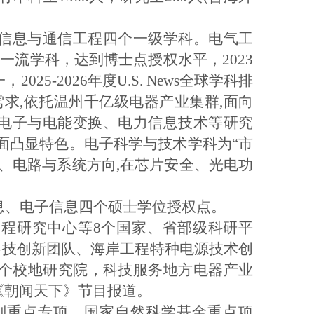
信息与通信工程四个一级学科。电气工
”一流学科，
达到博士点授权水平，
2023
一
，
2025-2026年度U.S. News全球学科排
需求
,依托温州千亿级电器产业集群,面向
电子与电能变换、电力信息技术等研究
面凸显特色。电子科学与技术学科为“市
、电路与系统方向,在芯片安全、光电功
息、电子信息四个硕士学位授权点。
工程研究中心等
8个国家、省部级科研平
科技创新团队、海岸工程特种电源技术创
2个校地研究院，科技服务地方电器产业
《朝闻天下》节目报道。
划重点专项、
国家自然科学基金重点项