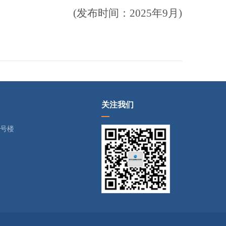
(发布时间：2025年
9
月
)
关注我们
1号楼