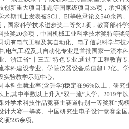
技创新重大项目课题等国家级项目
35项，承担浙
学术期刊上发表被SC1、EI等收录论文540余
项，国家科学技术进步奖二等奖2项
，
教育部科学
科技奖
20余项，中国机械工业科学技术奖特等奖
司现有电气工程及其自动化、电子信息科学与技
中
,电气工程及其自动化专业是首批国家一流本
业、浙江省“十三五”特色专业,通过了工程教育
流本科建设专业。学院仪器设备总值超1.2亿。
设实验教学示范中心。
司本科生就业率
(含升学)稳定在96%以上，研究
%以上,其中半数以上升入“双一流”大学。
2019年
课外学术科技作品竞赛
主赛道
特别一等奖
和
“揭
设计大赛一等奖、中国研究生电子设计竞赛全国
奖项
5
95
余项。