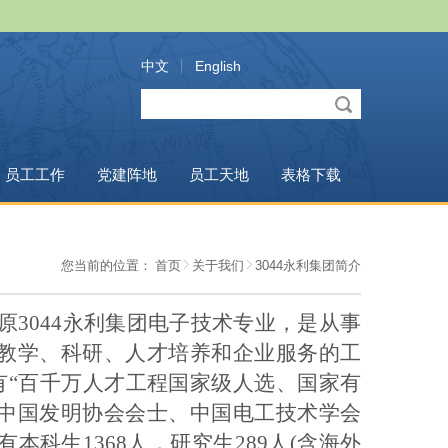
中文
English
员工工作
党建阵地
员工天地
表格下载
您当前的位置：
首页
关于我们
3044永利集团简介
的原3044永利集团电子技术专业，是从事
教学、科研、人才培养和企业服务的工
有
“百千万人才工程国家级人选、国家有
中国发明协会会士、中国电工技术学会
现有本科生
1
368
人
，研究
生
2
89
人
(含海外