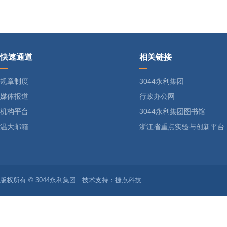
快速通道
相关链接
规章制度
3044永利集团
媒体报道
行政办公网
机构平台
3044永利集团图书馆
温大邮箱
浙江省重点实验与创新平台
版权所有 ©
3044永利集团
技术支持：
捷点科技