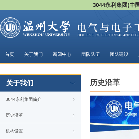
3044永利集团(
首页
关于我们
新闻中心
团队队伍
团队建设
历史沿革
关于我们
3044永利集团简介
历史沿革
机构设置