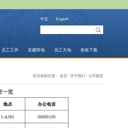
中文
English
员工工作
党建阵地
员工天地
表格下载
您当前的位置：
首页
关于我们
公司黄页
室一览