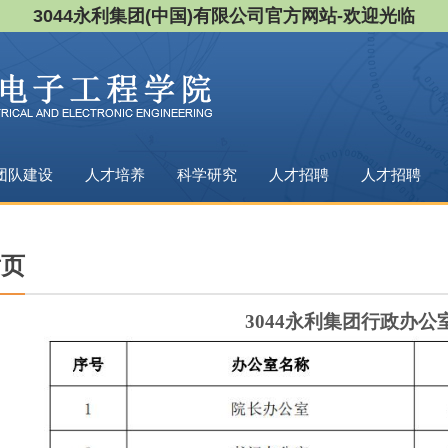
3044永利集团(中国)有限公司官方网站-欢迎光临
团队建设
人才培养
科学研究
人才招聘
人才招聘
黄页
3044永利集团行政办公