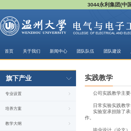
3044永利集团(
首页
关于我们
新闻中心
团队队伍
团队建设
实践教学
旗下产业
公司实践教学主要
专业设置
日常实验实践教学
培养方案
实验室承担除了承
作。
教学大纲
毕业设计（论文）