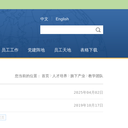
中文
English
员工工作
党建阵地
员工天地
表格下载
您当前的位置：
首页
人才培养
旗下产业
教学团队
2025年04月02日
2019年10月17日
尾页