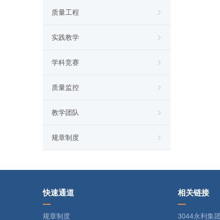
质量工程
实践教学
学科竞赛
质量监控
教学团队
规章制度
快速通道
相关链接
规章制度
3044永利集