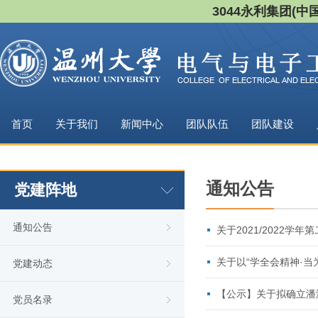
3044永利集团(
首页
关于我们
新闻中心
团队队伍
团队建设
通知公告
党建阵地
通知公告
关于2021/2022
关于以“学全会精神·当
党建动态
【公示】关于拟确立潘
党员名录