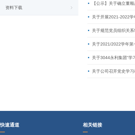
【公示】关于确立董顺
资料下载
关于开展2021-20
关于规范党员组织关系
关于2021/2022
关于3044永利集团“
关于公司召开党史学习
快速通道
相关链接