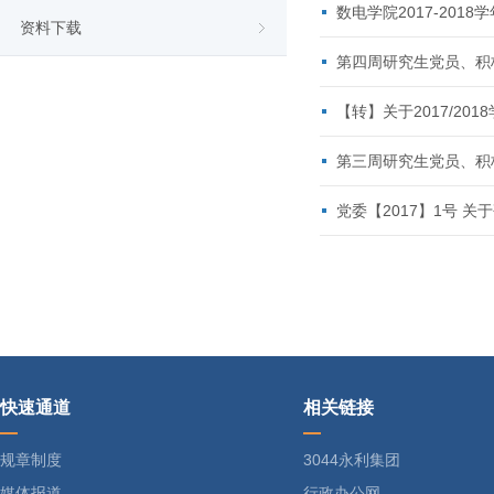
数电学院2017-20
资料下载
第四周研究生党员、积
【转】关于2017/2
第三周研究生党员、积
党委【2017】1号 
快速通道
相关链接
规章制度
3044永利集团
媒体报道
行政办公网