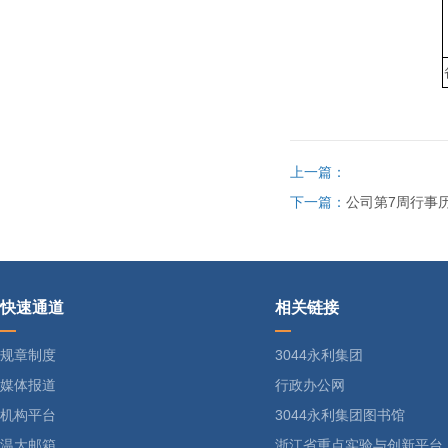
上一篇：
下一篇：
公司第7周行事
快速通道
相关链接
规章制度
3044永利集团
媒体报道
行政办公网
机构平台
3044永利集团图书馆
温大邮箱
浙江省重点实验与创新平台