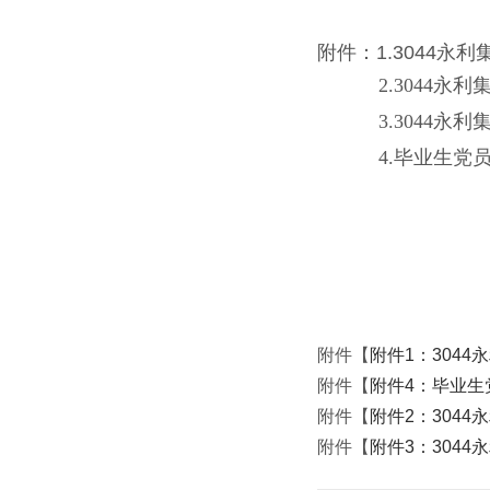
附件：1.3044永利
2.3044
3.3044永利
4.毕业生党
附件【
附件1：3044
附件【
附件4：毕业生
附件【
附件2：3044
附件【
附件3：3044