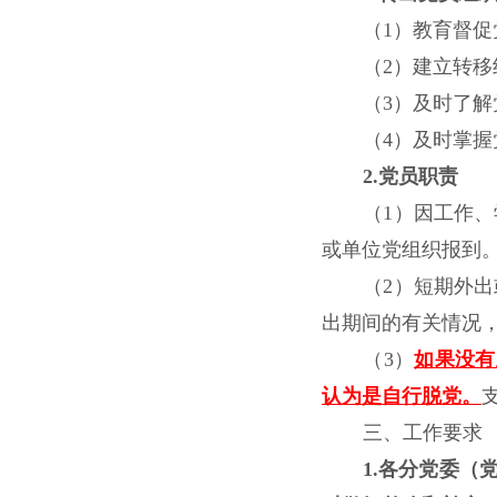
（
1）教育督
（
2）建立转
（
3）及时了
（
4）及时掌
2.
党员职责
（
1）因工作
或单位党组织报到
（
2）短期外
出期间的有关情况
（3）
如果没有
认为是自行脱党。
三、工作要求
1.
各分党委（