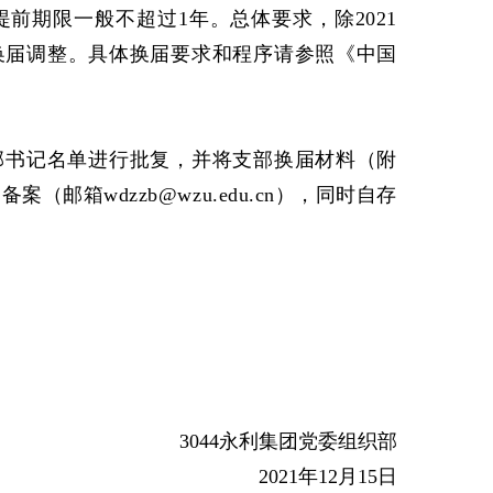
提前期限一般不超过
1年。总体要求，除2021
换届调整。具体换届要求和程序请参照《中国
部书记名单进行批复，并将支部换届材料（附
邮箱wdzzb@wzu.edu.cn），同时自存
3044永利集团党委组织部
2021年12月15日