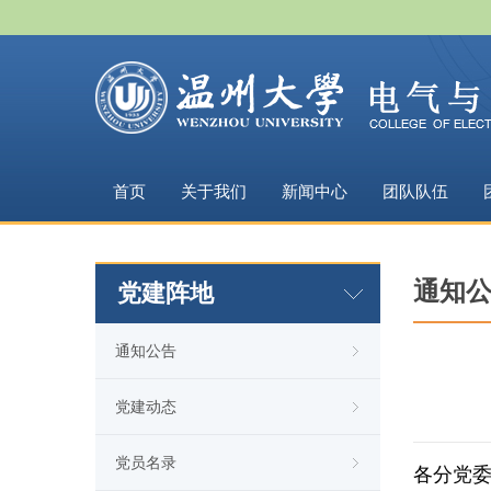
首页
关于我们
新闻中心
团队队伍
通知
党建阵地
通知公告
党建动态
党员名录
各分党