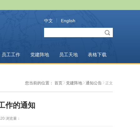
中文
English
员工工作
党建阵地
员工天地
表格下载
您当前的位置：
首页
党建阵地
通知公告
正文
工作的通知
-20 浏览量：