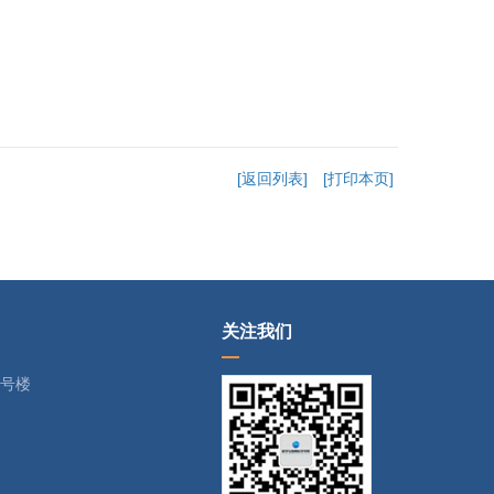
[返回列表]
[打印本页]
关注我们
1号楼